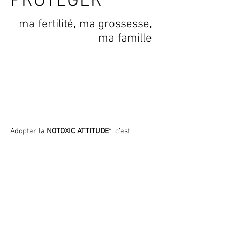
PROTEGER
ma fertilité, ma grossesse,
ma famille
Conseil en santé
environnementale
Adopter la
NOTOXIC ATTITUDE
*, c’est
accepter de comprendre comment les
produits chimiques de notre
environnement peuvent impacter notre
santé au quotidien et agir pour la
préserver.
De nombreuses études scientifiques
établissent des liens entre l’exposition à
des substances chimiques toxiques et la
fréquence de certaines maladies.