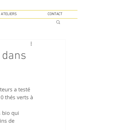
 ATELIERS
CONTACT
s dans
0 thés verts à 
 bio qui 
ns de 