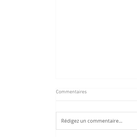
Commentaires
Rédigez un commentaire...
Mosanto condamné