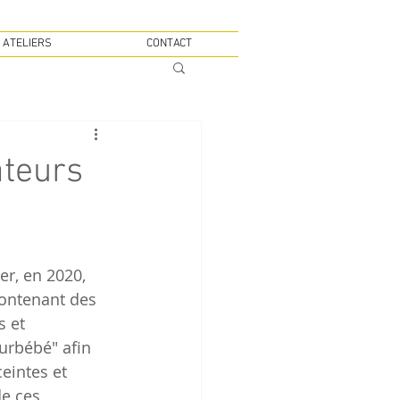
 ATELIERS
CONTACT
ateurs
contenant des 
 et 
urbébé" afin 
eintes et 
e ces 