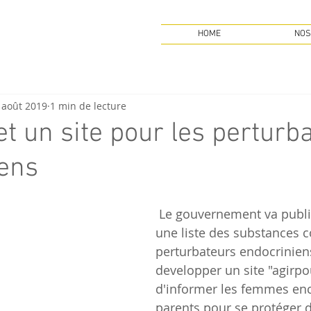
HOME
NOS
 août 2019
1 min de lecture
et un site pour les perturb
ens
 Le gouvernement va publier, en 2020, 
une liste des substances 
perturbateurs endocriniens
developper un site "agirpo
d'informer les femmes enc
parents pour se protéger d