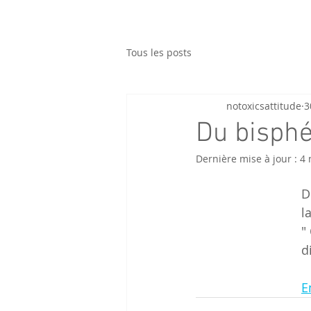
Tous les posts
notoxicsattitude
3
Du bisphé
Dernière mise à jour :
4 
D
l
"
d
E