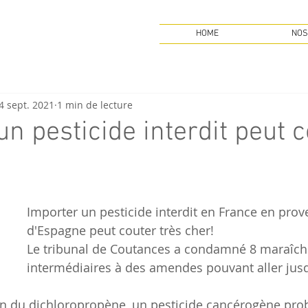
HOME
NOS
4 sept. 2021
1 min de lecture
un pesticide interdit peut 
Importer un pesticide interdit en France en pro
d'Espagne peut couter très cher!
Le tribunal de Coutances a condamné 8 maraîche
intermédiaires à des amendes pouvant aller jusq
ion du dichloropropène, un pesticide cancérogène proba