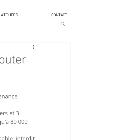
 ATELIERS
CONTACT
couter
venance 
rs et 3 
u'a 80 000 
ble, interdit 